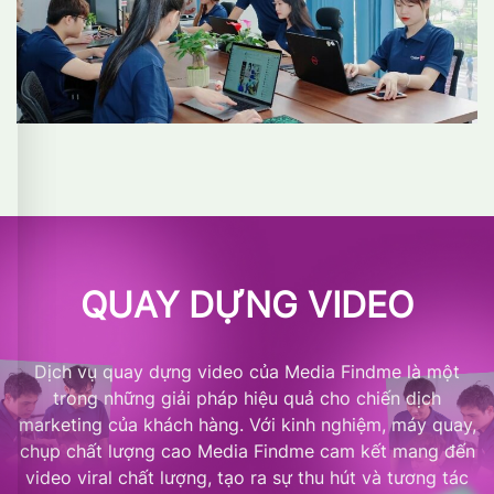
QUAY DỰNG VIDEO
Dịch vụ quay dựng video của Media Findme là một
trong những giải pháp hiệu quả cho chiến dịch
marketing của khách hàng. Với kinh nghiệm, máy quay,
chụp chất lượng cao Media Findme cam kết mang đến
video viral chất lượng, tạo ra sự thu hút và tương tác