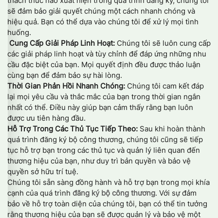
thách thức nào xuất hiện trong quá trình đăng ký, chúng tôi
sẽ đảm bảo giải quyết chúng một cách nhanh chóng và
hiệu quả. Bạn có thể dựa vào chúng tôi để xử lý mọi tình
huống.
Cung Cấp Giải Pháp Linh Hoạt:
Chúng tôi sẽ luôn cung cấp
các giải pháp linh hoạt và tùy chỉnh để đáp ứng những nhu
cầu đặc biệt của bạn. Mọi quyết định đều được thảo luận
cùng bạn để đảm bảo sự hài lòng.
Thời Gian Phản Hồi Nhanh Chóng:
Chúng tôi cam kết đáp
lại mọi yêu cầu và thắc mắc của bạn trong thời gian ngắn
nhất có thể. Điều này giúp bạn cảm thấy rằng bạn luôn
được ưu tiên hàng đầu.
Hỗ Trợ Trong Các Thủ Tục Tiếp Theo:
Sau khi hoàn thành
quá trình đăng ký bộ công thương, chúng tôi cũng sẽ tiếp
tục hỗ trợ bạn trong các thủ tục và quản lý liên quan đến
thương hiệu của bạn, như duy trì bản quyền và bảo vệ
quyền sở hữu trí tuệ.
Chúng tôi sẵn sàng đồng hành và hỗ trợ bạn trong mọi khía
cạnh của quá trình
đăng ký bộ công thương
. Với sự đảm
bảo về hỗ trợ toàn diện của chúng tôi, bạn có thể tin tưởng
rằng thương hiệu của bạn sẽ được quản lý và bảo vệ một