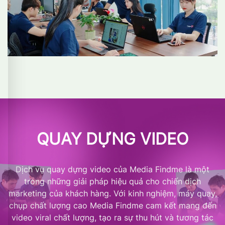
QUAY DỰNG VIDEO
Dịch vụ quay dựng video của Media Findme là một
trong những giải pháp hiệu quả cho chiến dịch
marketing của khách hàng. Với kinh nghiệm, máy quay,
chụp chất lượng cao Media Findme cam kết mang đến
video viral chất lượng, tạo ra sự thu hút và tương tác