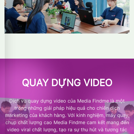
QUAY DỰNG VIDEO
Dịch vụ quay dựng video của Media Findme là một
trong những giải pháp hiệu quả cho chiến dịch
marketing của khách hàng. Với kinh nghiệm, máy quay,
chụp chất lượng cao Media Findme cam kết mang đến
video viral chất lượng, tạo ra sự thu hút và tương tác