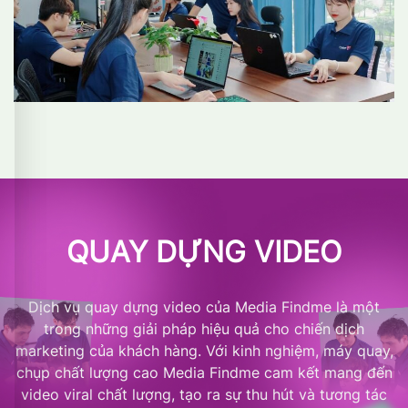
QUAY DỰNG VIDEO
Dịch vụ quay dựng video của Media Findme là một
trong những giải pháp hiệu quả cho chiến dịch
marketing của khách hàng. Với kinh nghiệm, máy quay,
chụp chất lượng cao Media Findme cam kết mang đến
video viral chất lượng, tạo ra sự thu hút và tương tác