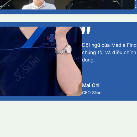
Đội ngũ của Media Findm
chúng tôi và điều chỉnh
dụng.
Mai Chi
CEO Sline