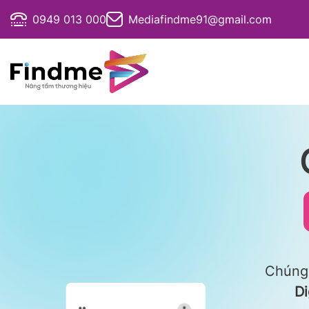
Bỏ
0949 013 000
Mediafindme91@gmail.com
qua
nội
dung
Chúng 
Di