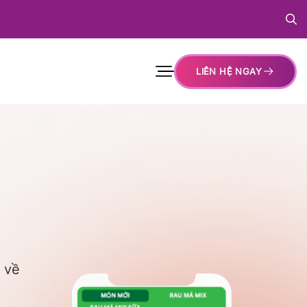
LIÊN HỆ NGAY
 về