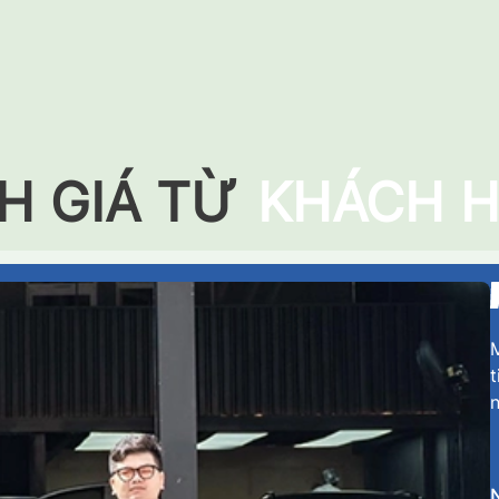
H GIÁ TỪ
KHÁCH 
M
t
n