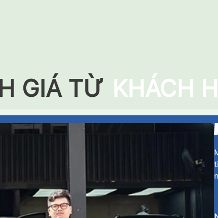
H GIÁ TỪ
KHÁCH 
M
t
n