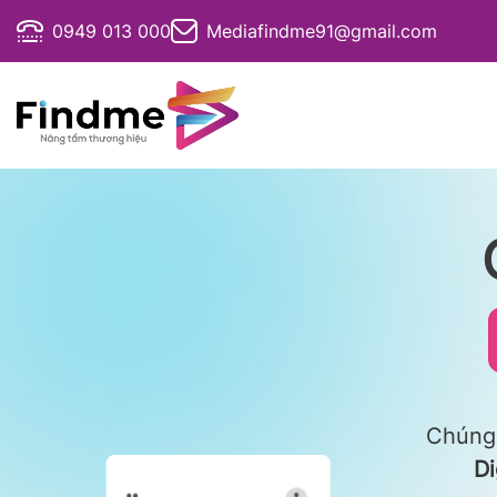
Bỏ
0949 013 000
Mediafindme91@gmail.com
qua
nội
dung
Chúng 
Di