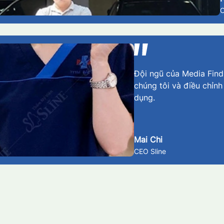
Đội ngũ của Media Findm
chúng tôi và điều chỉnh
dụng.
Mai Chi
CEO Sline