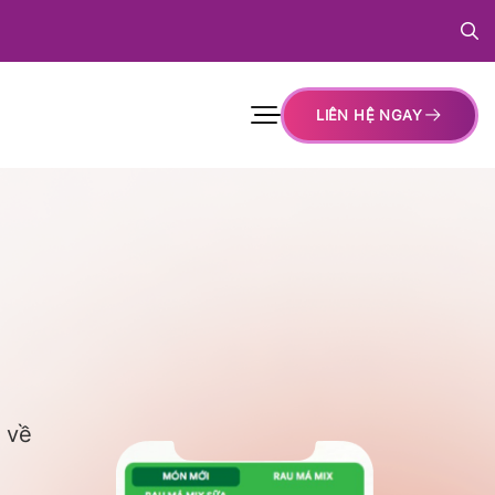
LIÊN HỆ NGAY
 về