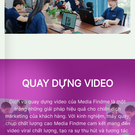
QUAY DỰNG VIDEO
Dịch vụ quay dựng video của Media Findme là một
trong những giải pháp hiệu quả cho chiến dịch
marketing của khách hàng. Với kinh nghiệm, máy quay,
chụp chất lượng cao Media Findme cam kết mang đến
video viral chất lượng, tạo ra sự thu hút và tương tác