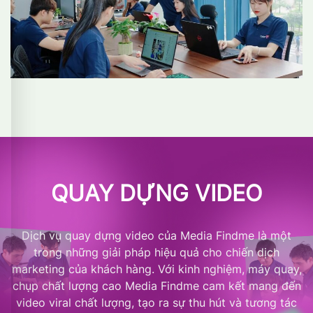
QUAY DỰNG VIDEO
Dịch vụ quay dựng video của Media Findme là một
trong những giải pháp hiệu quả cho chiến dịch
marketing của khách hàng. Với kinh nghiệm, máy quay,
chụp chất lượng cao Media Findme cam kết mang đến
video viral chất lượng, tạo ra sự thu hút và tương tác