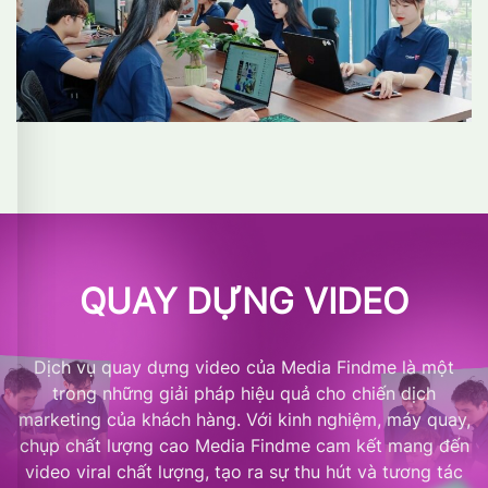
QUAY DỰNG VIDEO
Dịch vụ quay dựng video của Media Findme là một
trong những giải pháp hiệu quả cho chiến dịch
marketing của khách hàng. Với kinh nghiệm, máy quay,
chụp chất lượng cao Media Findme cam kết mang đến
video viral chất lượng, tạo ra sự thu hút và tương tác