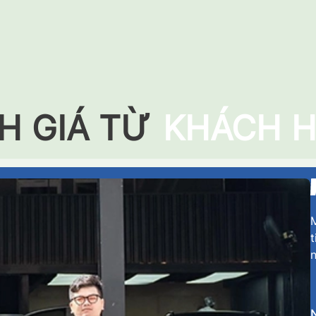
H GIÁ TỪ
KHÁCH 
M
t
n