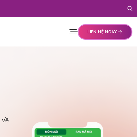
LIÊN HỆ NGAY
 về