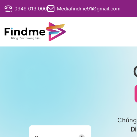
Bỏ
0949 013 000
Mediafindme91@gmail.com
qua
nội
dung
Chúng 
Di