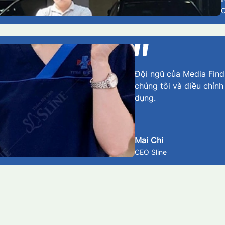
Đội ngũ của Media Findm
chúng tôi và điều chỉnh
dụng.
Mai Chi
CEO Sline