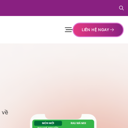
LIÊN HỆ NGAY
 về