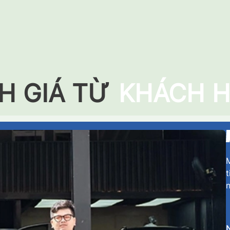
H GIÁ TỪ
KHÁCH 
M
t
n