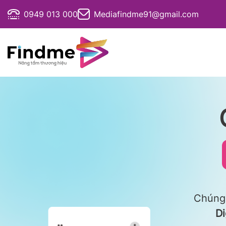
Bỏ
0949 013 000
Mediafindme91@gmail.com
qua
nội
dung
Chúng 
Di