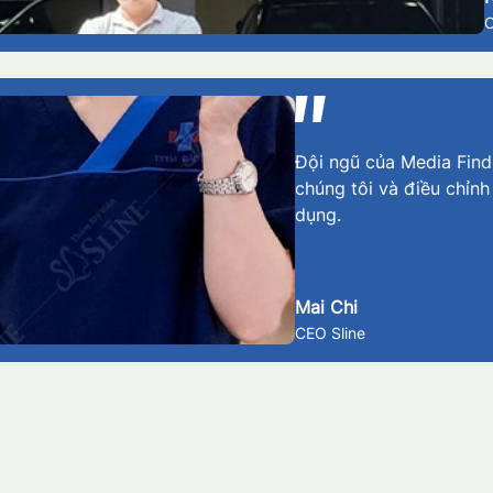
Đội ngũ của Media Findm
chúng tôi và điều chỉnh
dụng.
Mai Chi
CEO Sline