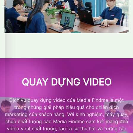
QUAY DỰNG VIDEO
Dịch vụ quay dựng video của Media Findme là một
trong những giải pháp hiệu quả cho chiến dịch
marketing của khách hàng. Với kinh nghiệm, máy quay,
chụp chất lượng cao Media Findme cam kết mang đến
video viral chất lượng, tạo ra sự thu hút và tương tác