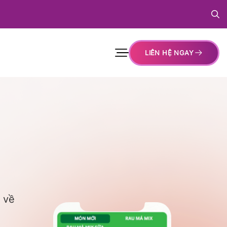
LIÊN HỆ NGAY
 về