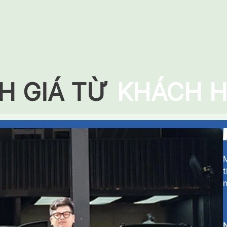
H GIÁ TỪ
KHÁCH 
M
t
n