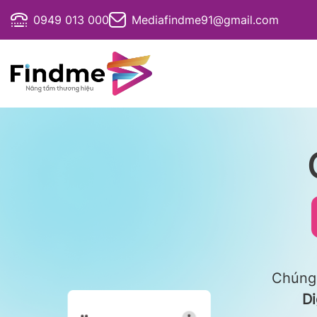
Bỏ
0949 013 000
Mediafindme91@gmail.com
qua
nội
dung
Chúng 
Di