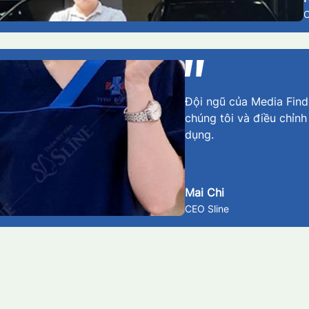
Đội ngũ của Media Findm
chúng tôi và điều chỉnh
dụng.
Mai Chi
CEO Sline