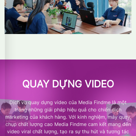
QUAY DỰNG VIDEO
Dịch vụ quay dựng video của Media Findme là một
trong những giải pháp hiệu quả cho chiến dịch
marketing của khách hàng. Với kinh nghiệm, máy quay,
chụp chất lượng cao Media Findme cam kết mang đến
video viral chất lượng, tạo ra sự thu hút và tương tác