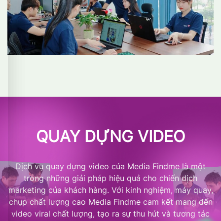
QUAY DỰNG VIDEO
Dịch vụ quay dựng video của Media Findme là một
trong những giải pháp hiệu quả cho chiến dịch
marketing của khách hàng. Với kinh nghiệm, máy quay,
chụp chất lượng cao Media Findme cam kết mang đến
video viral chất lượng, tạo ra sự thu hút và tương tác