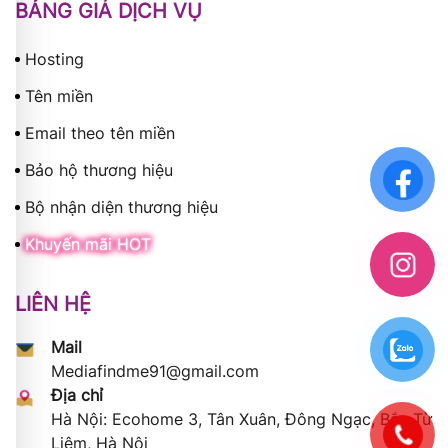
BẢNG GIÁ DỊCH VỤ
Hosting
Tên miền
Email theo tên miền
Bảo hộ thương hiệu
Bộ nhận diện thương hiệu
Khuyến mãi HOT
LIÊN HỆ
Mail
Mediafindme91@gmail.com
Địa chỉ
Hà Nội: Ecohome 3, Tân Xuân, Đông Ngạc, Bắc Từ
Liêm, Hà Nội