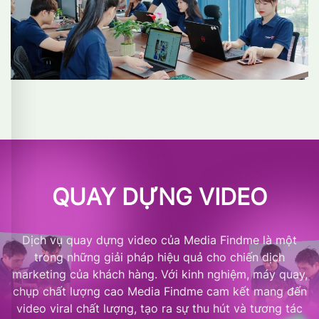
QUAY DỰNG VIDEO
Dịch vụ quay dựng video của Media Findme là một
trong những giải pháp hiệu quả cho chiến dịch
marketing của khách hàng. Với kinh nghiệm, máy quay,
chụp chất lượng cao Media Findme cam kết mang đến
video viral chất lượng, tạo ra sự thu hút và tương tác