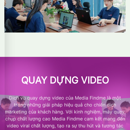
QUAY DỰNG VIDEO
Dịch vụ quay dựng video của Media Findme là một
trong những giải pháp hiệu quả cho chiến dịch
marketing của khách hàng. Với kinh nghiệm, máy quay,
chụp chất lượng cao Media Findme cam kết mang đến
video viral chất lượng, tạo ra sự thu hút và tương tác