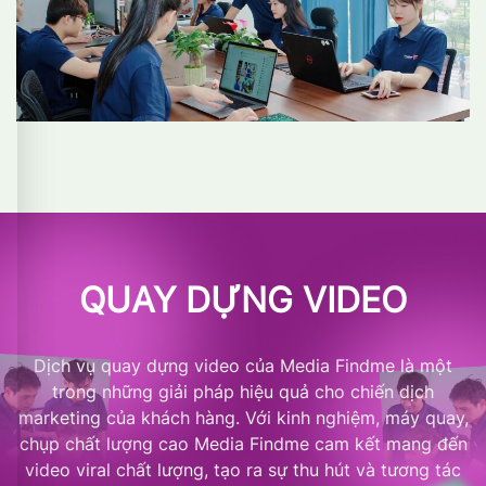
QUAY DỰNG VIDEO
Dịch vụ quay dựng video của Media Findme là một
trong những giải pháp hiệu quả cho chiến dịch
marketing của khách hàng. Với kinh nghiệm, máy quay,
chụp chất lượng cao Media Findme cam kết mang đến
video viral chất lượng, tạo ra sự thu hút và tương tác