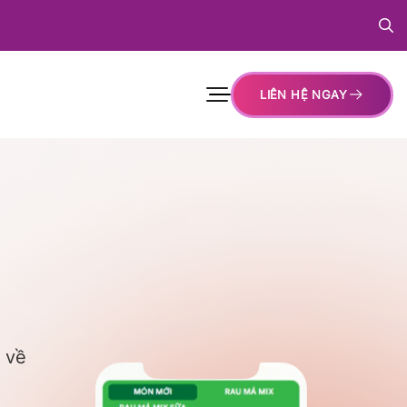
LIÊN HỆ NGAY
 về