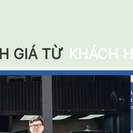
H GIÁ TỪ
KHÁCH 
M
t
n