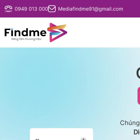
Bỏ
0949 013 000
Mediafindme91@gmail.com
qua
nội
dung
Chúng 
Di