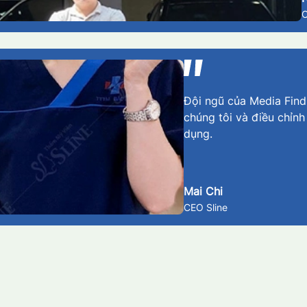
Đội ngũ của Media Findm
chúng tôi và điều chỉnh
dụng.
Mai Chi
CEO Sline