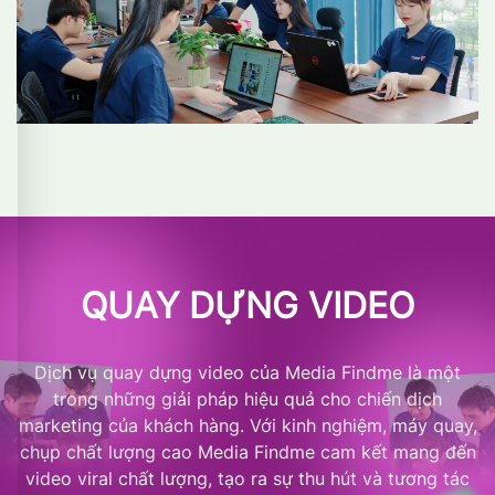
QUAY DỰNG VIDEO
Dịch vụ quay dựng video của Media Findme là một
trong những giải pháp hiệu quả cho chiến dịch
marketing của khách hàng. Với kinh nghiệm, máy quay,
chụp chất lượng cao Media Findme cam kết mang đến
video viral chất lượng, tạo ra sự thu hút và tương tác