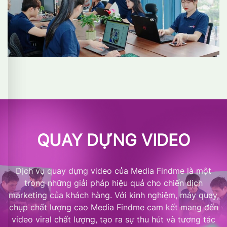
QUAY DỰNG VIDEO
Dịch vụ quay dựng video của Media Findme là một
trong những giải pháp hiệu quả cho chiến dịch
marketing của khách hàng. Với kinh nghiệm, máy quay,
chụp chất lượng cao Media Findme cam kết mang đến
video viral chất lượng, tạo ra sự thu hút và tương tác