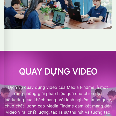
QUAY DỰNG VIDEO
Dịch vụ quay dựng video của Media Findme là một
trong những giải pháp hiệu quả cho chiến dịch
marketing của khách hàng. Với kinh nghiệm, máy quay,
chụp chất lượng cao Media Findme cam kết mang đến
video viral chất lượng, tạo ra sự thu hút và tương tác